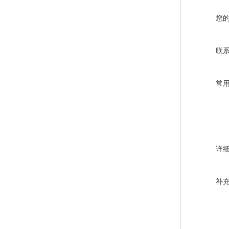
您
联
常
详
补