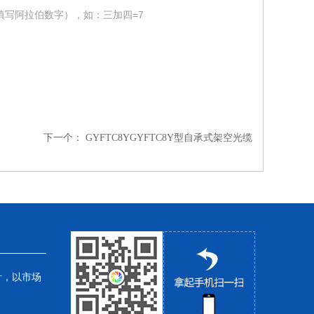
填写阿拉伯数字），如：三加四=7
下一个：
GYFTC8YGYFTC8Y型自承式架空光缆
针，以市场